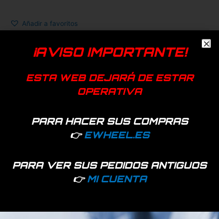
Añadir a favoritos
EAN:
7427246040080
¡AVISO IMPORTANTE!
SKU:
85428-1-1
Categorías:
Recambios
,
Suspensión
Etiquetas:
monorim
,
mr1
,
suspensión
ESTA WEB DEJARÁ DE ESTAR
OPERATIVA
PARA HACER SUS COMPRAS
👉
EWHEEL.ES
Productos relacionados
PARA VER SUS PEDIDOS ANTIGUOS
👉
MI CUENTA