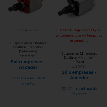
19 disponibles
Sin Stock. Deja tu email y te
avisaremos cuando tengamos
existencias.
Suspensión Minimotors
Dualtron – Modelo 1
{Semi-dura}
Suspensión Minimotors
Dualtron – Modelo 1
Valorado
Sólo empresas -
{Dura}
con
0
Acceder
de
5
Valorado
Sólo empresas -
con
0
Acceder
Añadir a mi lista de
de
5
favoritos
Añadir a mi lista de
favoritos