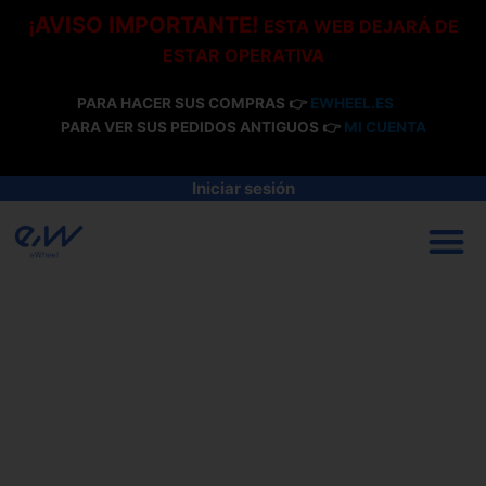
Ir
¡AVISO IMPORTANTE!
ESTA WEB DEJARÁ DE
al
ESTAR OPERATIVA
contenido
PARA HACER SUS COMPRAS 👉
EWHEEL.ES
PARA VER SUS PEDIDOS ANTIGUOS 👉
MI CUENTA
Iniciar sesión
M