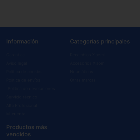
Información
Categorías principales
Garantías
Recambios Xiaomi
Aviso legal
Accesorios Xiaomi
Política de cookies
Neumáticos
Política de envíos
Otras marcas
Política de devoluciones
Servicio técnico
Alta Profesional
Mi cuenta
Productos más
vendidos