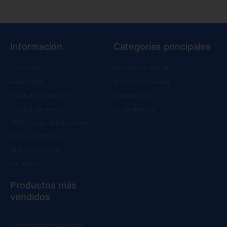
Información
Categorías principales
Garantías
Recambios Xiaomi
Aviso legal
Accesorios Xiaomi
Política de cookies
Neumáticos
Política de envíos
Otras marcas
Política de devoluciones
Servicio técnico
Alta Profesional
Mi cuenta
Productos más
vendidos
Ruedas macizas Xiaomi