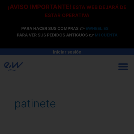
Ir
¡AVISO IMPORTANTE!
ESTA WEB DEJARÁ DE
al
ESTAR OPERATIVA
contenido
PARA HACER SUS COMPRAS 👉
EWHEEL.ES
PARA VER SUS PEDIDOS ANTIGUOS 👉
MI CUENTA
Iniciar sesión
M
patinete