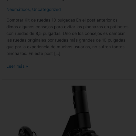
ruedas
de
Neumáticos
,
Uncategorized
10
Comprar Kit de ruedas 10 pulgadas En el post anterior os
pulgadas
dimos algunos consejos para evitar los pinchazos en patinetes
para
con ruedas de 8,5 pulgadas. Uno de los consejos es cambiar
patinete
las ruedas originales por ruedas más grandes de 10 pulgadas,
Xiaomi
que por la experiencia de muchos usuarios, no sufren tantos
y
pinchazos. En este post […]
similares.
Leer más »