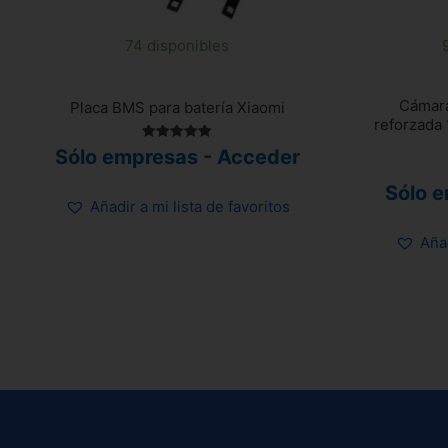
74 disponibles
Cámara
Placa BMS para batería Xiaomi
reforzada
Valorado
Sólo empresas - Acceder
con
5.00
de 5
Sólo 
Añadir a mi lista de favoritos
Añad