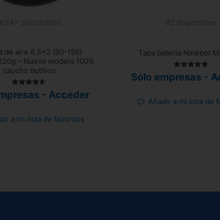
90147 disponibles
92 disponibles
 de aire 8,5×2 (50-156)
Tapa batería Ninebot 
 120g – Nuevo modelo 100%
caucho butílico
Valorado
Sólo empresas - A
con
5.00
Valorado
de 5
empresas - Acceder
con
Añadir a mi lista de 
4.58
de 5
ir a mi lista de favoritos