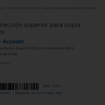
ción
/ Cazoleta de dirección superior para copia patinete Xiaomi
irección superior para copia
mi
- Acceder
 imitación Xiaomi M365 con rodamiento 6802.
s de bolas.
onibles
SKU:
41252
ambios
Etiquetas:
direccion
,
tapa
,
tope