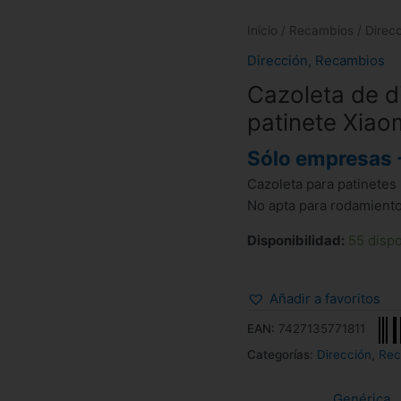
Inicio
/
Recambios
/
Direc
Dirección
,
Recambios
Cazoleta de d
patinete Xiao
Sólo empresas 
Cazoleta para patinetes
No apta para rodamiento
Disponibilidad:
55 disp
Añadir a favoritos
EAN:
7427135771811
Categorías:
Dirección
,
Rec
Genérica