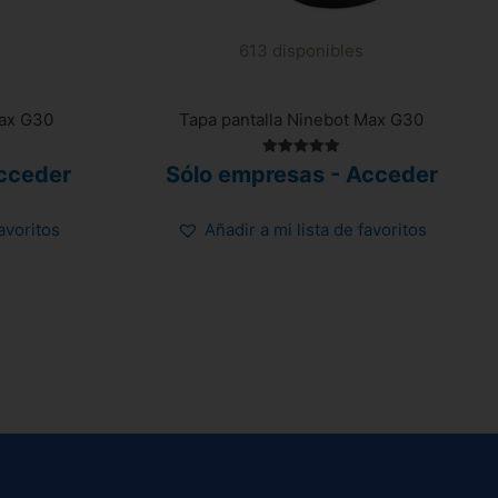
613 disponibles
Max G30
Tapa pantalla Ninebot Max G30
Valorado
cceder
Sólo empresas - Acceder
con
5.00
de 5
favoritos
Añadir a mi lista de favoritos