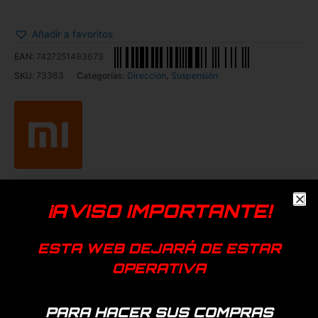
Añadir a favoritos
EAN:
7427251493673
SKU:
73363
Categorías:
Dirección
,
Suspensión
Productos relacionados
¡AVISO IMPORTANTE!
ESTA WEB DEJARÁ DE ESTAR
OPERATIVA
PARA HACER SUS COMPRAS