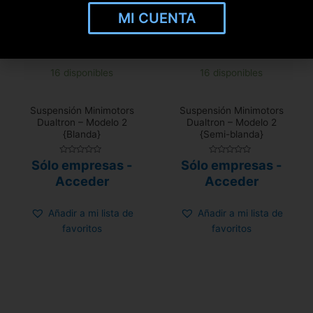
MI CUENTA
16 disponibles
16 disponibles
Suspensión Minimotors
Suspensión Minimotors
Dualtron – Modelo 2
Dualtron – Modelo 2
{Blanda}
{Semi-blanda}
Valorado
Valorado
Sólo empresas -
Sólo empresas -
con
con
0
0
Acceder
Acceder
de
de
5
5
Añadir a mi lista de
Añadir a mi lista de
favoritos
favoritos