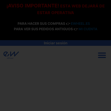
Ir
¡AVISO IMPORTANTE!
ESTA WEB DEJARÁ DE
al
ESTAR OPERATIVA
contenido
PARA HACER SUS COMPRAS 👉
EWHEEL.ES
PARA VER SUS PEDIDOS ANTIGUOS 👉
MI CUENTA
Iniciar sesión
M