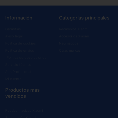
Información
Categorías principales
Garantías
Recambios Xiaomi
Aviso legal
Accesorios Xiaomi
Política de cookies
Neumáticos
Política de envíos
Otras marcas
Política de devoluciones
Servicio técnico
Alta Profesional
Mi cuenta
Productos más
vendidos
Ruedas macizas Xiaomi
Suspensión Xiaomi