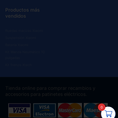
Productos más
vendidos
Ruedas macizas Xiaomi
Suspensión Xiaomi
Batería Xiaomi
Kit Wanda Neumático 10
pulgadas
Kit frenos Xtech
Tienda online para comprar recambios y
accesorios para patinetes eléctricos.
0