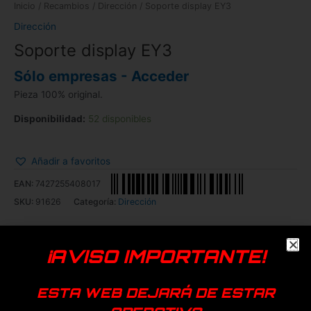
Inicio
/
Recambios
/
Dirección
/ Soporte display EY3
Dirección
Soporte display EY3
Sólo empresas - Acceder
Pieza 100% original.
Disponibilidad:
52 disponibles
Añadir a favoritos
EAN:
7427255408017
SKU:
91626
Categoría:
Dirección
Dualtron
¡AVISO IMPORTANTE!
Productos relacionados
ESTA WEB DEJARÁ DE ESTAR