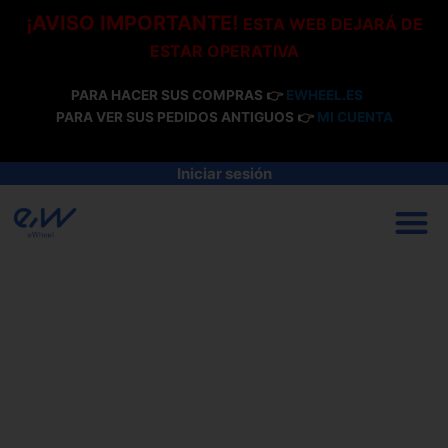
Ir
¡AVISO IMPORTANTE!
ESTA WEB DEJARÁ DE
al
ESTAR OPERATIVA
contenido
PARA HACER SUS COMPRAS 👉
EWHEEL.ES
PARA VER SUS PEDIDOS ANTIGUOS 👉
MI CUENTA
Iniciar sesión
M