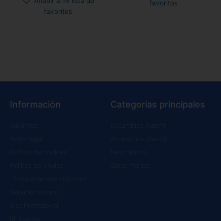
Añadir a mi lista de
favoritos
favoritos
Información
Categorías principales
Garantías
Recambios Xiaomi
Aviso legal
Accesorios Xiaomi
Política de cookies
Neumáticos
Política de envíos
Otras marcas
Política de devoluciones
Servicio técnico
Alta Profesional
Mi cuenta